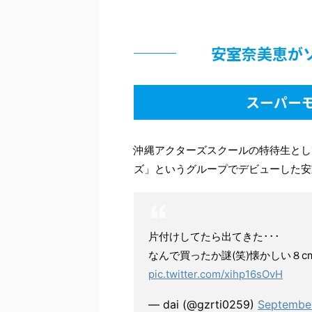
安室奈美恵が
スーパー
沖縄アクターズスクールの特待生とし
ズ」というグループでデビューした安
片付けしてたら出てきた･･･
なんで買ったか謎(笑)懐かしい８
pic.twitter.com/xihp16sOvH
— dai (@gzrti0259)
September