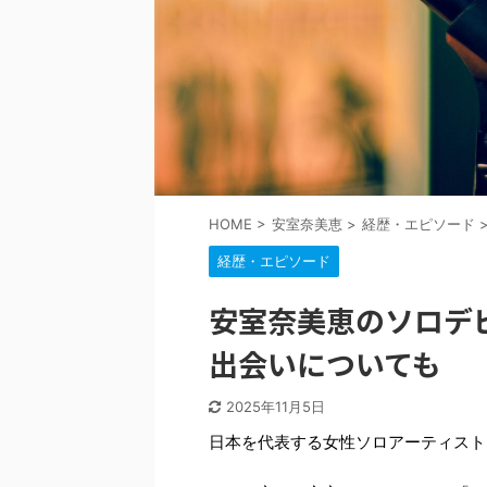
HOME
>
安室奈美恵
>
経歴・エピソード
経歴・エピソード
安室奈美恵のソロデ
出会いについても
2025年11月5日
日本を代表する女性ソロアーティスト