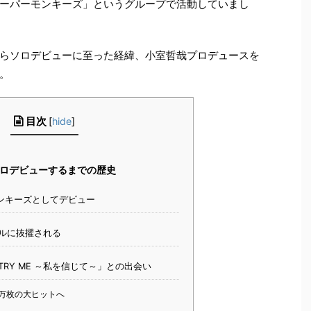
ーパーモンキーズ」というグループで活動していまし
らソロデビューに至った経緯、小室哲哉プロデュースを
。
目次
[
hide
]
ロデビューするまでの歴史
ンキーズとしてデビュー
ルに抜擢される
RY ME ～私を信じて～」との出会い
3万枚の大ヒットへ