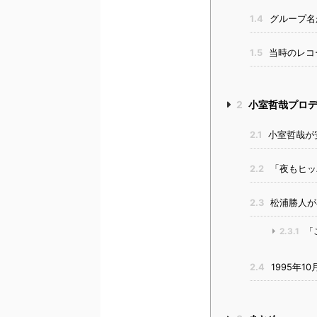
1.4
グループ名
1.5
当時のレコ
2
小室哲哉プロデ
2.1
小室哲哉が
2.2
「夜もヒッ
2.3
松浦勝人が
2.3.1
「
2.4
1995年10