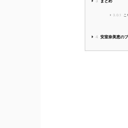
3
まとめ
3.0.1
こ
4
安室奈美恵のプ