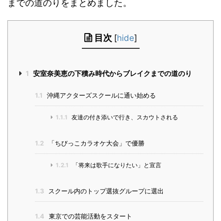
までの道のりをまとめました。
目次
[
hide
]
1
安室奈美恵の下積み時代からブレイクまでの道のり
1.1
沖縄アクターズスクールに通い始める
1.1.1
友達の付き添いで行き、スカウトされる
1.2
「ちびっこカラオケ大会」で優勝
1.2.1
「将来は歌手になりたい」と宣言
1.3
スクール内のトップ選抜グループに選出
1.4
東京での芸能活動をスタート