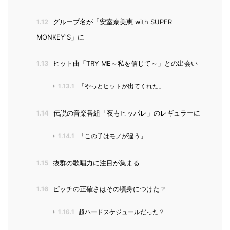
1.12
グループ名が「安室奈美恵 with SUPER
MONKEY'S」に
1.13
ヒット曲「TRY ME～私を信じて～」との出会い
1.13.1
「やっとヒットが出てくれた」
1.14
伝説の音楽番組「夜もヒッパレ」のレギュラーに
1.14.1
「この子はモノが違う」
1.15
抜群の歌唱力に注目が集まる
1.16
ピッチの正確さはその頃身につけた？
1.16.1
超ハードスケジュールだった？