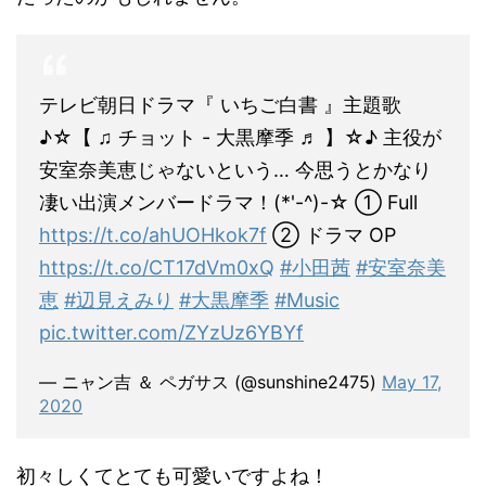
テレビ朝日ドラマ『 いちご白書 』主題歌
♪☆【 ♫ チョット - 大黒摩季 ♬ 】☆♪ 主役が
安室奈美恵じゃないという… 今思うとかなり
凄い出演メンバードラマ！(*'-^)-☆ ① Full
https://t.co/ahUOHkok7f
② ドラマ OP
https://t.co/CT17dVm0xQ
#小田茜
#安室奈美
恵
#辺見えみり
#大黒摩季
#Music
pic.twitter.com/ZYzUz6YBYf
— ニャン吉 ＆ ペガサス (@sunshine2475)
May 17,
2020
初々しくてとても可愛いですよね！