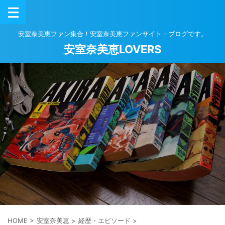
安室奈美恵ファン集合！安室奈美恵ファンサイト・ブログです。
安室奈美恵LOVERS
HOME
>
安室奈美恵
>
経歴・エピソード
>