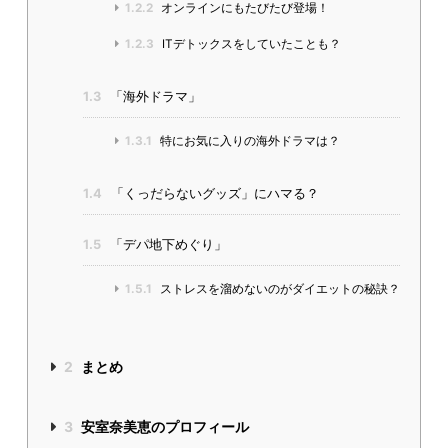
1.2.2
オンラインにもたびたび登場！
1.2.3
ITデトックスをしていたことも？
1.3
「海外ドラマ」
1.3.1
特にお気に入りの海外ドラマは？
1.4
「くっだらないグッズ」にハマる？
1.5
「デパ地下めぐり」
1.5.1
ストレスを溜めないのがダイエットの秘訣？
2
まとめ
3
安室奈美恵のプロフィール