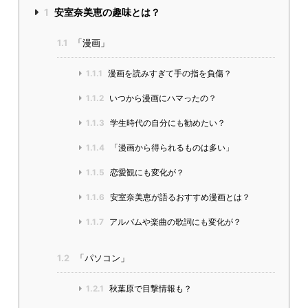
1
安室奈美恵の趣味とは？
1.1
「漫画」
1.1.1
漫画を読みすぎて手の指を負傷？
1.1.2
いつから漫画にハマったの？
1.1.3
学生時代の自分にも勧めたい？
1.1.4
「漫画から得られるものは多い」
1.1.5
恋愛観にも変化が？
1.1.6
安室奈美恵が語るおすすめ漫画とは？
1.1.7
アルバムや楽曲の歌詞にも変化が？
1.2
「パソコン」
1.2.1
秋葉原で目撃情報も？