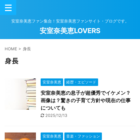
安室奈美恵ファン集合！安室奈美恵ファンサイト・ブログです。
安室奈美恵LOVERS
HOME
>
身長
身長
安室奈美恵
経歴・エピソード
安室奈美恵の息子が超優秀でイケメン？
画像は？驚きの子育て方針や現在の仕事
についても
2025/12/13
安室奈美恵
音楽・ファッション