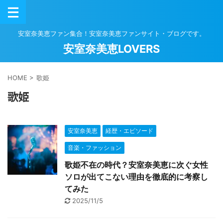
安室奈美恵ファン集合！安室奈美恵ファンサイト・ブログです。
安室奈美恵LOVERS
HOME
>
歌姫
歌姫
安室奈美恵
経歴・エピソード
音楽・ファッション
歌姫不在の時代？安室奈美恵に次ぐ女性
ソロが出てこない理由を徹底的に考察し
てみた
2025/11/5