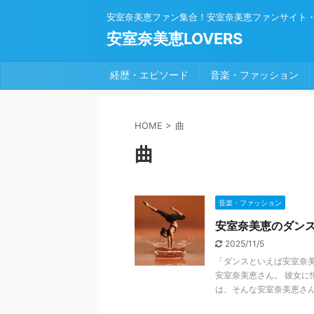
安室奈美恵ファン集合！安室奈美恵ファンサイト
安室奈美恵LOVERS
経歴・エピソード
音楽・ファッション
HOME
>
曲
曲
音楽・ファッション
安室奈美恵のダン
2025/11/5
「ダンスといえば安室奈
安室奈美恵さん。 彼女に
は、そんな安室奈美恵さん .