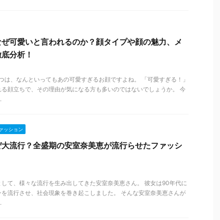
なぜ可愛いと言われるのか？顔タイプや顔の魅力、メ
徹底分析！
つは、なんといってもあの可愛すぎるお顔ですよね。 「可愛すぎる！」
れる顔立ちで、その理由が気になる方も多いのではないでしょうか。 今
.
ァッション
ぜ大流行？全盛期の安室奈美恵が流行らせたファッシ
して、様々な流行を生み出してきた安室奈美恵さん。 彼女は90年代に
ンを流行させ、社会現象を巻き起こしました。 そんな安室奈美恵さんが
.