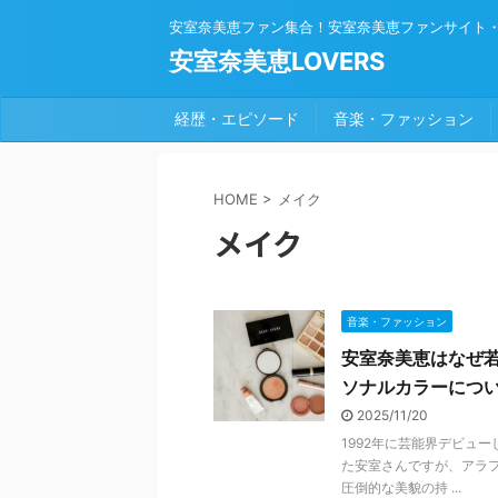
安室奈美恵ファン集合！安室奈美恵ファンサイト
安室奈美恵LOVERS
経歴・エピソード
音楽・ファッション
HOME
>
メイク
メイク
音楽・ファッション
安室奈美恵はなぜ
ソナルカラーにつ
2025/11/20
1992年に芸能界デビュー
た安室さんですが、アラ
圧倒的な美貌の持 ...