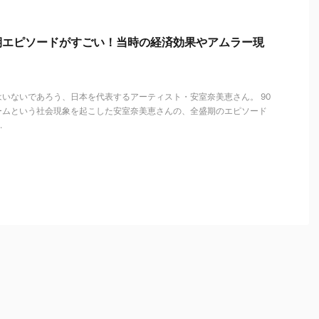
期エピソードがすごい！当時の経済効果やアムラー現
いないであろう、日本を代表するアーティスト・安室奈美恵さん。 90
ームという社会現象を起こした安室奈美恵さんの、全盛期のエピソード
.