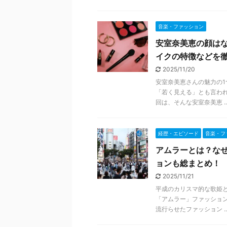
音楽・ファッション
安室奈美恵の顔は
イクの特徴などを
2025/11/20
安室奈美恵さんの魅力の1
「若く見える」とも言わ
回は、そんな安室奈美恵 ..
経歴・エピソード
音楽・フ
アムラーとは？な
ョンも総まとめ！
2025/11/21
平成のカリスマ的な歌姫と
「アムラー」ファッショ
流行らせたファッション ..