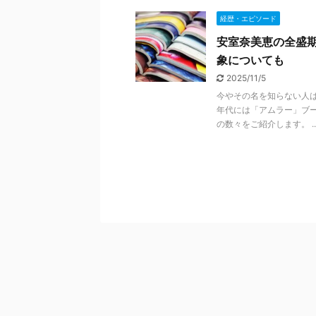
経歴・エピソード
安室奈美恵の全盛
象についても
2025/11/5
今やその名を知らない人は
年代には「アムラー」ブ
の数々をご紹介します。 ..