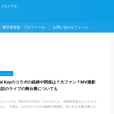
・ブログです。
運営者情報・プロフィール
お問い合わせフォーム
ァッション
tal Kayのコラボの経緯や関係は？大ファン？MV撮影
伝説のライブの舞台裏についても
されたシングル『REVOLUTION』でコラボした、安室奈美恵さんとクリス
Kay）さん。 今回は、お2人のコラボの経緯や関係性、知られざる舞台裏エピ