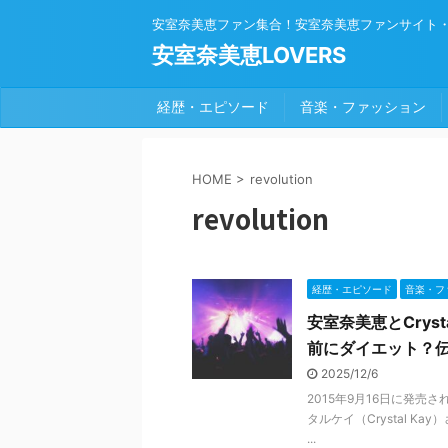
安室奈美恵ファン集合！安室奈美恵ファンサイト
安室奈美恵LOVERS
経歴・エピソード
音楽・ファッション
HOME
>
revolution
revolution
経歴・エピソード
音楽・フ
安室奈美恵とCrys
前にダイエット？
2025/12/6
2015年9月16日に発売
タルケイ（Crystal 
...