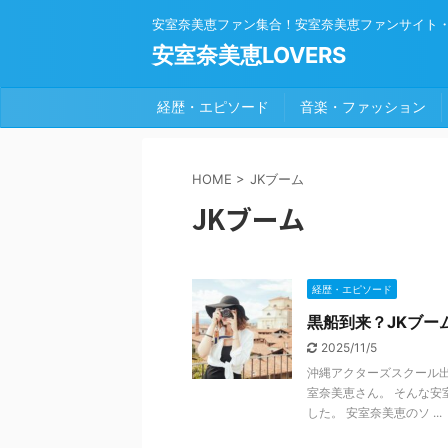
安室奈美恵ファン集合！安室奈美恵ファンサイト
安室奈美恵LOVERS
経歴・エピソード
音楽・ファッション
HOME
>
JKブーム
JKブーム
経歴・エピソード
黒船到来？JKブー
2025/11/5
沖縄アクターズスクール出
室奈美恵さん。 そんな
した。 安室奈美恵のソ ...