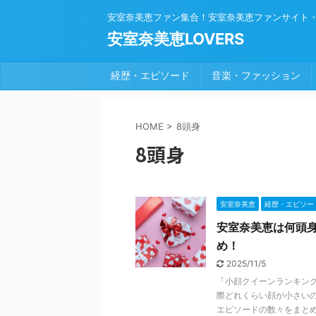
安室奈美恵ファン集合！安室奈美恵ファンサイト
安室奈美恵LOVERS
経歴・エピソード
音楽・ファッション
HOME
>
8頭身
8頭身
安室奈美恵
経歴・エピソー
安室奈美恵は何頭
め！
2025/11/5
「小顔クイーンランキン
際どれくらい顔が小さい
エピソードの数々をまとめま 