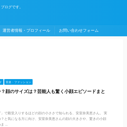
・ブログです。
運営者情報・プロフィール
お問い合わせフォーム
ド
音楽・ファッション
身？顔のサイズは？芸能人も驚く小顔エピソードまと
グ」で殿堂入りするほどの顔の小ささで知られる、安室奈美恵さん。 実
の？と気になる方に向け、安室奈美恵さんの顔の大きさや、驚きの小顔
...