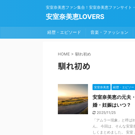
安室奈美恵ファン集合！安室奈美恵ファンサイト
安室奈美恵LOVERS
経歴・エピソード
音楽・ファッション
HOME
>
馴れ初め
馴れ初め
安室奈美恵
経歴・エピソー
安室奈美恵の元夫・
婚・妊娠はいつ？
2025/11/25
「アムラー現象」と呼ば
ん。 今回は、そんな安室
しくまとめました。 安室 ..