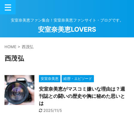
安室奈美恵ファン集合！安室奈美恵ファンサイト・ブログです。
安室奈美恵LOVERS
HOME
>
西茂弘
西茂弘
安室奈美恵
経歴・エピソード
安室奈美恵がマスコミ嫌いな理由は？週
刊誌との闘いの歴史や胸に秘めた思いと
は
2025/11/5