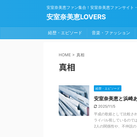
安室奈美恵ファン集合！安室奈美恵ファンサイト
安室奈美恵LOVERS
経歴・エピソード
音楽・ファッション
HOME
>
真相
真相
経歴・エピソード
安室奈美恵と浜崎
2025/11/5
平成の歌姫として比較さ
ライバル視しているので
2人の関係性や、不仲説の .