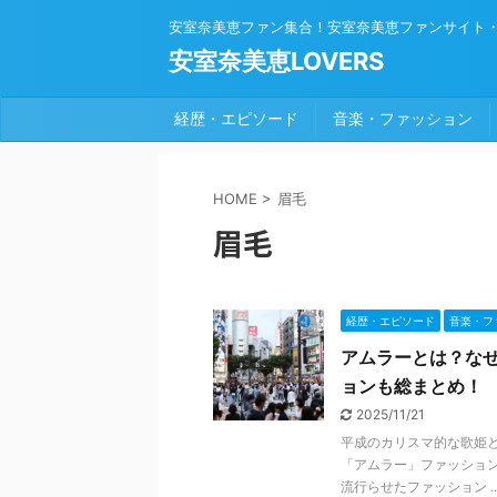
安室奈美恵ファン集合！安室奈美恵ファンサイト
安室奈美恵LOVERS
経歴・エピソード
音楽・ファッション
HOME
>
眉毛
眉毛
経歴・エピソード
音楽・フ
アムラーとは？な
ョンも総まとめ！
2025/11/21
平成のカリスマ的な歌姫と
「アムラー」ファッショ
流行らせたファッション ..