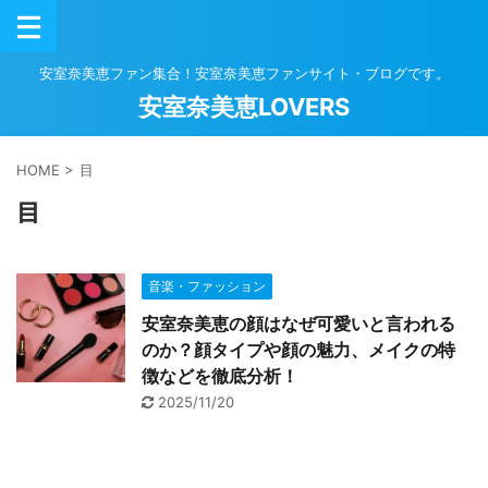
安室奈美恵ファン集合！安室奈美恵ファンサイト・ブログです。
安室奈美恵LOVERS
HOME
>
目
目
音楽・ファッション
安室奈美恵の顔はなぜ可愛いと言われる
のか？顔タイプや顔の魅力、メイクの特
徴などを徹底分析！
2025/11/20