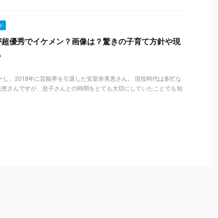
ド
が超優秀でイケメン？画像は？驚きの子育て方針や現
も
ューし、2018年に芸能界を引退した安室奈美恵さん。 現役時代は多忙な
美恵さんですが、息子さんとの時間をとても大切にしていたことでも知