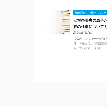
安室奈美恵
経歴・エピソー
安室奈美恵の息子
在の仕事について
2025/12/13
1992年にメジャーデビ
日々を送っていた安室奈
られています。 今回 ...