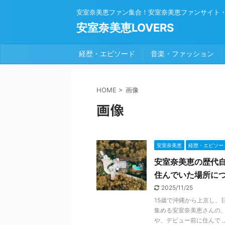
安室奈美恵ファン集合！安室奈美恵ファンサイト
安室奈美恵LOVERS
経歴・エピソード
音楽・ファッション
HOME
>
画像
画像
安室奈美恵
経歴・エピソー
安室奈美恵の歴代
住んでいた場所に
2025/11/25
15歳で沖縄から上京し、
集める安室奈美恵さんの
や、デビュー前に住んで ..