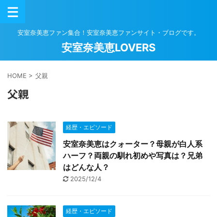
安室奈美恵ファン集合！安室奈美恵ファンサイト・ブログです。
安室奈美恵LOVERS
HOME
>
父親
父親
経歴・エピソード
安室奈美恵はクォーター？母親が白人系
ハーフ？両親の馴れ初めや写真は？兄弟
はどんな人？
2025/12/4
経歴・エピソード