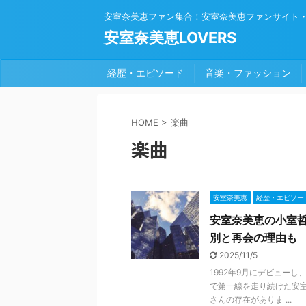
安室奈美恵ファン集合！安室奈美恵ファンサイト
安室奈美恵LOVERS
経歴・エピソード
音楽・ファッション
HOME
>
楽曲
楽曲
安室奈美恵
経歴・エピソー
安室奈美恵の小室
別と再会の理由も
2025/11/5
1992年9月にデビューし
で第一線を走り続けた安
さんの存在がありま ...