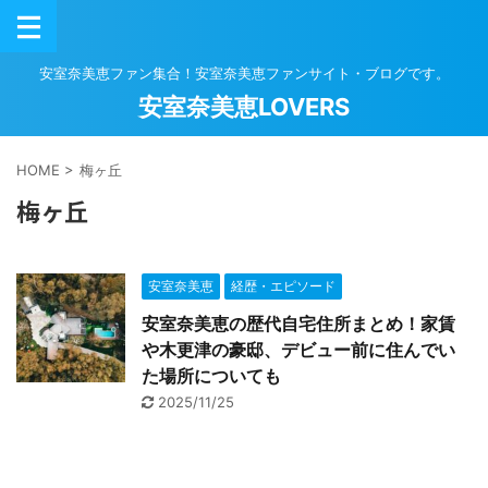
安室奈美恵ファン集合！安室奈美恵ファンサイト・ブログです。
安室奈美恵LOVERS
HOME
>
梅ヶ丘
梅ヶ丘
安室奈美恵
経歴・エピソード
安室奈美恵の歴代自宅住所まとめ！家賃
や木更津の豪邸、デビュー前に住んでい
た場所についても
2025/11/25