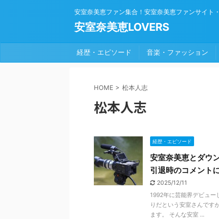
安室奈美恵ファン集合！安室奈美恵ファンサイト
安室奈美恵LOVERS
経歴・エピソード
音楽・ファッション
HOME
>
松本人志
松本人志
経歴・エピソード
安室奈美恵とダウ
引退時のコメント
2025/12/11
1992年に芸能界デビュ
りだという安室さんです
ます。 そんな安室 ...