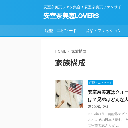
安室奈美恵ファン集合！安室奈美恵ファンサイト
安室奈美恵LOVERS
経歴・エピソード
音楽・ファッション
HOME
>
家族構成
家族構成
経歴・エピソード
安室奈美恵はクォ
は？兄弟はどんな
2025/12/4
1992年9月に芸能界デビ
さんはその日本人離れし
安室奈美恵さんが ...