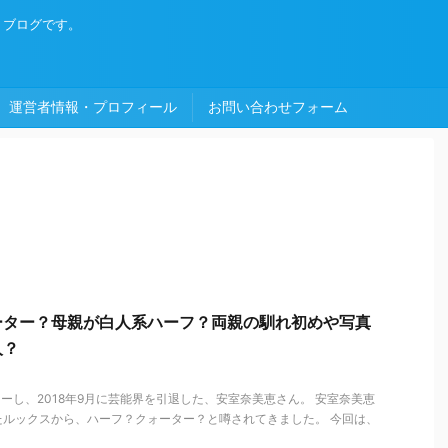
・ブログです。
運営者情報・プロフィール
お問い合わせフォーム
ーター？母親が白人系ハーフ？両親の馴れ初めや写真
人？
ューし、2018年9月に芸能界を引退した、安室奈美恵さん。 安室奈美恵
たルックスから、ハーフ？クォーター？と噂されてきました。 今回は、