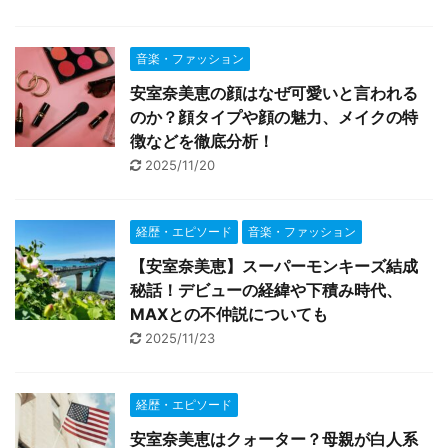
音楽・ファッション
安室奈美恵の顔はなぜ可愛いと言われる
のか？顔タイプや顔の魅力、メイクの特
徴などを徹底分析！
2025/11/20
経歴・エピソード
音楽・ファッション
【安室奈美恵】スーパーモンキーズ結成
秘話！デビューの経緯や下積み時代、
MAXとの不仲説についても
2025/11/23
経歴・エピソード
安室奈美恵はクォーター？母親が白人系