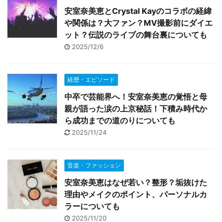
安室奈美恵とCrystal Kayのコラボの経緯
や関係は？大ファン？MV撮影前にダイエ
ット？伝説のライブの舞台裏についても
2025/12/6
経歴・エピソード
中卒で芸能界へ！安室奈美恵の覚悟と母
親が語った涙の上京秘話！下積み時代か
ら成功までの道のりについても
2025/11/24
音楽・ファッション
安室奈美恵はなぜ若い？整形？垢抜けた
理由やメイクのポイント、パーソナルカ
ラーについても
2025/11/20