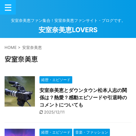
安室奈美恵ファン集合！安室奈美恵ファンサイト・ブログです。
安室奈美恵LOVERS
HOME
>
安室奈美恵
安室奈美恵
経歴・エピソード
安室奈美恵とダウンタウン松本人志の関
係は？熱愛？感動エピソードや引退時の
コメントについても
2025/12/11
経歴・エピソード
音楽・ファッション