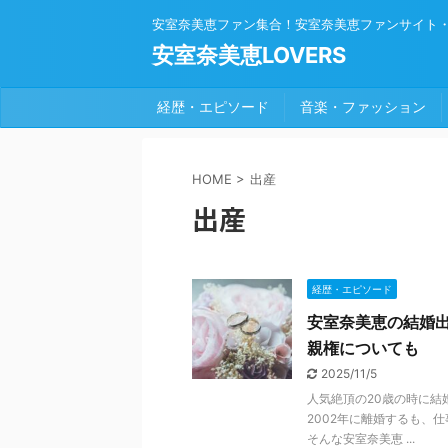
安室奈美恵ファン集合！安室奈美恵ファンサイト
安室奈美恵LOVERS
経歴・エピソード
音楽・ファッション
HOME
>
出産
出産
経歴・エピソード
安室奈美恵の結婚出
親権についても
2025/11/5
人気絶頂の20歳の時に結
2002年に離婚するも、
そんな安室奈美恵 ...