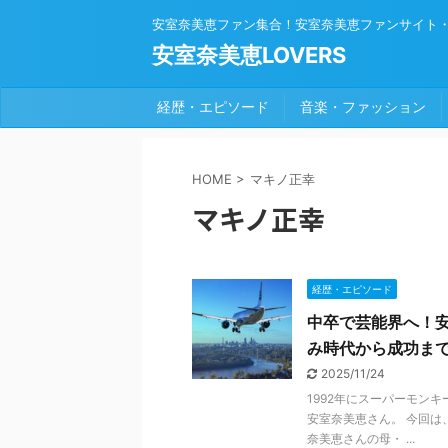
安室奈美恵ファン集合！安室奈美恵ファンサイト
安室奈美恵LOVERS
経歴・エピソード
音楽・ファッション
HOME
>
マキノ正幸
マキノ正幸
経歴・エピソード
中卒で芸能界へ！
み時代から成功ま
2025/11/24
1992年にスーパーモン
安室奈美恵さん。 今回
奈美恵さんの母・ ...