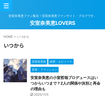
安室奈美恵ファン集合！安室奈美恵ファンサイト・ブログです。
安室奈美恵LOVERS
HOME
>
いつから
いつから
安室奈美恵
経歴・エピソード
音楽・ファッション
安室奈美恵の小室哲哉プロデュースはい
つからいつまで？2人の関係や決別と再会
の理由も
2025/11/5