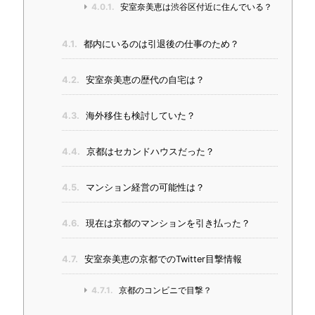
4.0.1.
安室奈美恵は渋谷区付近に住んでいる？
4.1.
都内にいるのは引退後の仕事のため？
4.2.
安室奈美恵の歴代の自宅は？
4.3.
海外移住も検討していた？
4.4.
京都はセカンドハウスだった？
4.5.
マンション経営の可能性は？
4.6.
現在は京都のマンションを引き払った？
4.7.
安室奈美恵の京都でのTwitter目撃情報
4.7.1.
京都のコンビニで目撃？