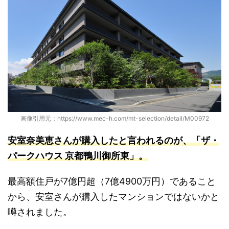
画像引用元：https://www.mec-h.com/mt-selection/detail/M00972
安室奈美恵さんが購入したと言われるのが、「ザ・
パークハウス 京都鴨川御所東」
。
最高額住戸が7億円超（7億4900万円）であること
から、安室さんが購入したマンションではないかと
噂されました。