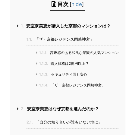
目次
[
hide
]
1.
安室奈美恵が購入した京都のマンションは？
1.1.
「ザ・京都レジデンス岡崎神宮」
1.1.1.
高級感のある和風な景観の人気マンション
1.1.2.
購入価格は2億円以上？
1.1.3.
セキュリティ面も安心
1.1.4.
「ザ・京都レジデンス岡崎神宮」
2.
安室奈美恵はなぜ京都を選んだのか？
2.1.
「自分の知り合いが誰もいない地に」